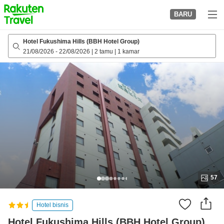
to
BARU
top
page
Hotel Fukushima Hills (BBH Hotel Group)
21/08/2026
-
22/08/2026
|
2 tamu
|
1 kamar
57
Hotel bisnis
Hotel Fukushima Hills (BBH Hotel Group)