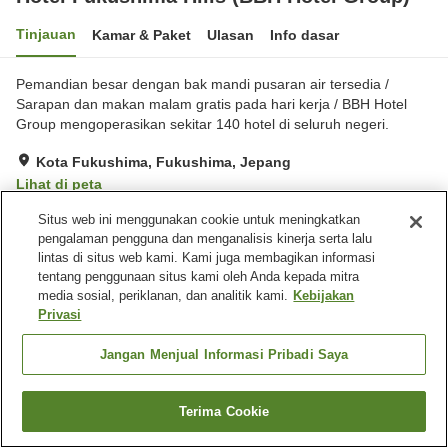
Tinjauan
Kamar & Paket
Ulasan
Info dasar
Pemandian besar dengan bak mandi pusaran air tersedia /
Sarapan dan makan malam gratis pada hari kerja / BBH Hotel
Group mengoperasikan sekitar 140 hotel di seluruh negeri.
Kota Fukushima, Fukushima, Jepang
Lihat di peta
Sangat baik
Ulasan:
702
3.9
Situs web ini menggunakan cookie untuk meningkatkan
pengalaman pengguna dan menganalisis kinerja serta lalu
lintas di situs web kami. Kami juga membagikan informasi
Fasilitas properti
tentang penggunaan situs kami oleh Anda kepada mitra
media sosial, periklanan, dan analitik kami.
Kebijakan
Tempat parkir
Spa / Salon kecantikan
Privasi
Kafe
Mesin penjual otomatis
Jangan Menjual Informasi Pribadi Saya
Beranda
Jepang
Fukushima
Kota Fukushima
Hotel Fukushima Hills (BBH Hotel Group)
Terima Cookie
Cari kamar