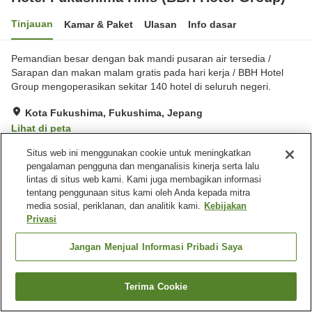
Tinjauan
Kamar & Paket
Ulasan
Info dasar
Pemandian besar dengan bak mandi pusaran air tersedia /
Sarapan dan makan malam gratis pada hari kerja / BBH Hotel
Group mengoperasikan sekitar 140 hotel di seluruh negeri.
Kota Fukushima, Fukushima, Jepang
Lihat di peta
Sangat baik
Ulasan:
706
3.9
Situs web ini menggunakan cookie untuk meningkatkan
pengalaman pengguna dan menganalisis kinerja serta lalu
lintas di situs web kami. Kami juga membagikan informasi
Fasilitas properti
tentang penggunaan situs kami oleh Anda kepada mitra
media sosial, periklanan, dan analitik kami.
Kebijakan
Tempat parkir
Spa / Salon kecantikan
Privasi
Kafe
Mesin penjual otomatis
Jangan Menjual Informasi Pribadi Saya
Beranda
Jepang
Fukushima
Kota Fukushima
Hotel Fukushima Hills (BBH Hotel Group)
Terima Cookie
Cari kamar