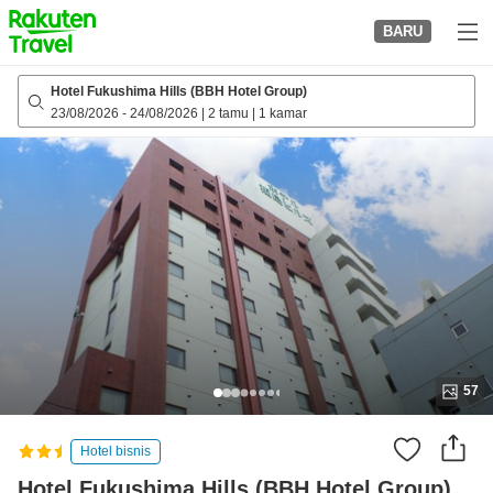
to
BARU
top
page
Hotel Fukushima Hills (BBH Hotel Group)
23/08/2026
-
24/08/2026
|
2 tamu
|
1 kamar
57
Hotel bisnis
Hotel Fukushima Hills (BBH Hotel Group)