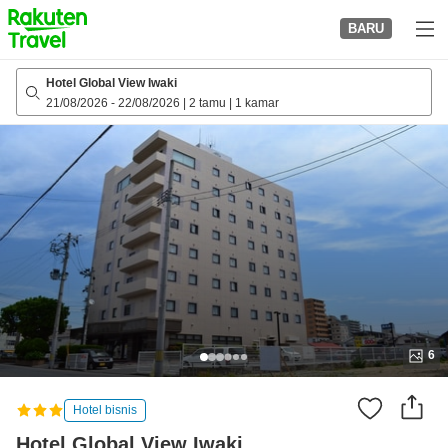
to
BARU
top
page
Hotel Global View Iwaki
21/08/2026
-
22/08/2026
|
2 tamu
|
1 kamar
6
Hotel bisnis
Hotel Global View Iwaki