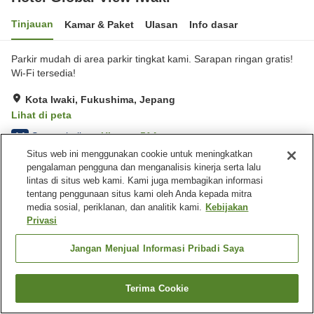
Tinjauan
Kamar & Paket
Ulasan
Info dasar
Parkir mudah di area parkir tingkat kami. Sarapan ringan gratis!
Wi-Fi tersedia!
Kota Iwaki, Fukushima, Jepang
Lihat di peta
Sangat baik
Ulasan:
514
4.1
Situs web ini menggunakan cookie untuk meningkatkan
pengalaman pengguna dan menganalisis kinerja serta lalu
Fasilitas properti
lintas di situs web kami. Kami juga membagikan informasi
tentang penggunaan situs kami oleh Anda kepada mitra
Wi-Fi
Tempat parkir
media sosial, periklanan, dan analitik kami.
Kebijakan
Restoran
Mesin penjual otomatis
Privasi
Jangan Menjual Informasi Pribadi Saya
Beranda
Jepang
Fukushima
Kota Iwaki
Taira View Hotel
Terima Cookie
Cari kamar