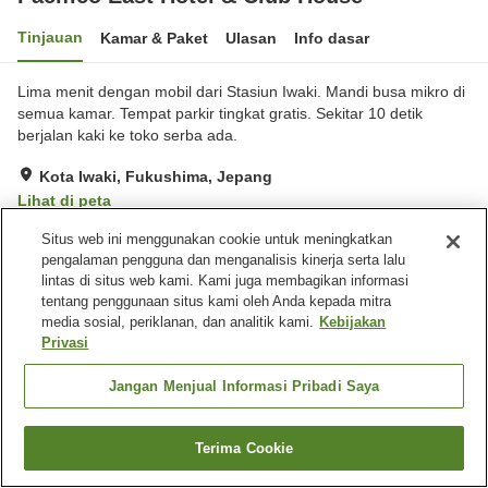
Tinjauan
Kamar & Paket
Ulasan
Info dasar
Lima menit dengan mobil dari Stasiun Iwaki. Mandi busa mikro di
semua kamar. Tempat parkir tingkat gratis. Sekitar 10 detik
berjalan kaki ke toko serba ada.
Kota Iwaki, Fukushima, Jepang
Lihat di peta
Hebat
Ulasan:
35
4.3
Situs web ini menggunakan cookie untuk meningkatkan
pengalaman pengguna dan menganalisis kinerja serta lalu
lintas di situs web kami. Kami juga membagikan informasi
Fasilitas properti
tentang penggunaan situs kami oleh Anda kepada mitra
media sosial, periklanan, dan analitik kami.
Kebijakan
Tempat parkir
Mesin penjual otomatis
Privasi
Beranda
Jepang
Fukushima
Kota Iwaki
Jangan Menjual Informasi Pribadi Saya
Pacifico East Hotel & Club House
Terima Cookie
Cari kamar