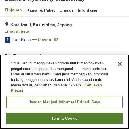
Tinjauan
Kamar & Paket
Ulasan
Info dasar
Kota Iwaki, Fukushima, Jepang
Lihat di peta
Luar biasa
Ulasan:
62
5
Fasilitas properti
Situs web ini menggunakan cookie untuk meningkatkan
Tempat parkir
Aula perjamuan
pengalaman pengguna dan menganalisis kinerja serta lalu
Pemandian besar
Pantangan makan (alergi)
lintas di situs web kami. Kami juga membagikan informasi
tentang penggunaan situs kami oleh Anda kepada mitra
media sosial, periklanan, dan analitik kami.
Kebijakan
Beranda
Jepang
Fukushima
Kota Iwaki
Privasi
Suehiro Ryokan (Fukushima)
Jangan Menjual Informasi Pribadi Saya
Terima Cookie
Cari kamar