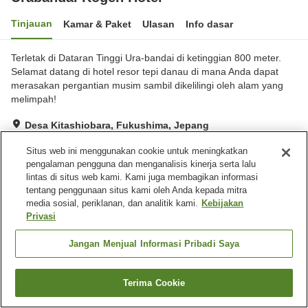
Tinjauan
Kamar & Paket
Ulasan
Info dasar
Terletak di Dataran Tinggi Ura-bandai di ketinggian 800 meter.
Selamat datang di hotel resor tepi danau di mana Anda dapat
merasakan pergantian musim sambil dikelilingi oleh alam yang
melimpah!
Desa Kitashiobara, Fukushima, Jepang
Lihat di peta
Situs web ini menggunakan cookie untuk meningkatkan
Luar biasa
Ulasan:
87
4.7
pengalaman pengguna dan menganalisis kinerja serta lalu
lintas di situs web kami. Kami juga membagikan informasi
tentang penggunaan situs kami oleh Anda kepada mitra
Fasilitas properti
media sosial, periklanan, dan analitik kami.
Kebijakan
Privasi
Tempat parkir
Restoran
Lounge
Bar
Jangan Menjual Informasi Pribadi Saya
Beranda
Jepang
Fukushima
Desa Kitashiobara
Terima Cookie
Urabandai Kogen Hotel
Cari kamar