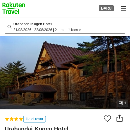
to
BARU
top
page
Urabandai Kogen Hotel
21/08/2026
-
22/08/2026
|
2 tamu
|
1 kamar
1
Hotel resor
Urabandai Kogen Hotel