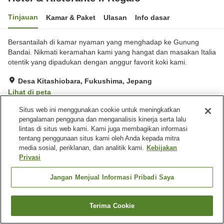
Tinjauan
Kamar & Paket
Ulasan
Info dasar
Bersantailah di kamar nyaman yang menghadap ke Gunung
Bandai. Nikmati keramahan kami yang hangat dan masakan Italia
otentik yang dipadukan dengan anggur favorit koki kami.
Desa Kitashiobara, Fukushima, Jepang
Lihat di peta
Hebat
Ulasan:
40
4.6
Situs web ini menggunakan cookie untuk meningkatkan
pengalaman pengguna dan menganalisis kinerja serta lalu
lintas di situs web kami. Kami juga membagikan informasi
Fasilitas properti
tentang penggunaan situs kami oleh Anda kepada mitra
media sosial, periklanan, dan analitik kami.
Kebijakan
Tempat parkir
Restoran
Privasi
Ruang rapat
Ruang pengeringan
peralatan
Jangan Menjual Informasi Pribadi Saya
Beranda
Jepang
Fukushima
Desa Kitashiobara
Hotel & Ristorante Il Regalo
Terima Cookie
Cari kamar