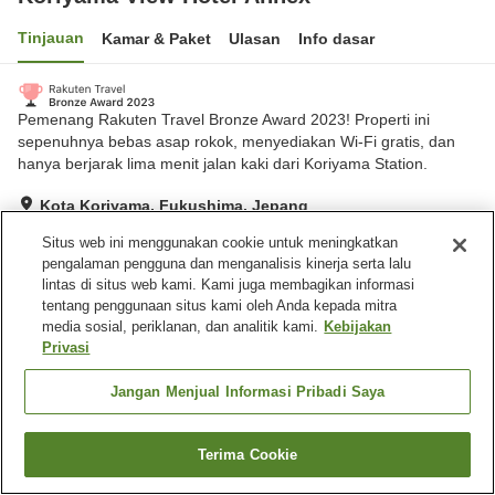
Tinjauan
Kamar & Paket
Ulasan
Info dasar
Pemenang Rakuten Travel Bronze Award 2023! Properti ini
sepenuhnya bebas asap rokok, menyediakan Wi-Fi gratis, dan
hanya berjarak lima menit jalan kaki dari Koriyama Station.
Kota Koriyama, Fukushima, Jepang
Lihat di peta
Situs web ini menggunakan cookie untuk meningkatkan
Hebat
Ulasan:
1,380
4.3
pengalaman pengguna dan menganalisis kinerja serta lalu
lintas di situs web kami. Kami juga membagikan informasi
tentang penggunaan situs kami oleh Anda kepada mitra
Fasilitas properti
media sosial, periklanan, dan analitik kami.
Kebijakan
Privasi
Wi-Fi
Kafe
Benar-benar bebas rokok
Area tertentu bisa merokok
Jangan Menjual Informasi Pribadi Saya
Beranda
Jepang
Fukushima
Kota Koriyama
Terima Cookie
Cari kamar
Koriyama View Hotel Annex