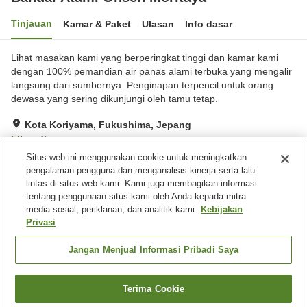
Tinjauan
Kamar & Paket
Ulasan
Info dasar
Lihat masakan kami yang berperingkat tinggi dan kamar kami
dengan 100% pemandian air panas alami terbuka yang mengalir
langsung dari sumbernya. Penginapan terpencil untuk orang
dewasa yang sering dikunjungi oleh tamu tetap.
Kota Koriyama, Fukushima, Jepang
Lihat di peta
Situs web ini menggunakan cookie untuk meningkatkan
Hebat
Ulasan:
31
4.5
pengalaman pengguna dan menganalisis kinerja serta lalu
lintas di situs web kami. Kami juga membagikan informasi
tentang penggunaan situs kami oleh Anda kepada mitra
Fasilitas properti
media sosial, periklanan, dan analitik kami.
Kebijakan
Makan pribadi
Mesin penjual otomatis
Privasi
Pemandian udara terbuka
Restoran Jepang
(air panas)
Jangan Menjual Informasi Pribadi Saya
Beranda
Jepang
Fukushima
Kota Koriyama
Terima Cookie
Cari kamar
Bandai Atami Onsen Moritaya