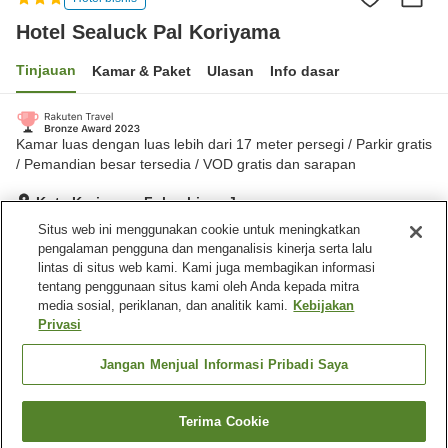
Hotel Sealuck Pal Koriyama
Tinjauan
Kamar & Paket
Ulasan
Info dasar
Kamar luas dengan luas lebih dari 17 meter persegi / Parkir gratis
/ Pemandian besar tersedia / VOD gratis dan sarapan
Kota Koriyama, Fukushima, Jepang
Lihat di peta
Situs web ini menggunakan cookie untuk meningkatkan
pengalaman pengguna dan menganalisis kinerja serta lalu
Hebat
Ulasan:
926
4.6
lintas di situs web kami. Kami juga membagikan informasi
tentang penggunaan situs kami oleh Anda kepada mitra
media sosial, periklanan, dan analitik kami.
Kebijakan
Fasilitas properti
Privasi
Tempat parkir
Spa / Salon kecantikan
Lounge
Mesin penjual otomatis
Jangan Menjual Informasi Pribadi Saya
Beranda
Jepang
Fukushima
Kota Koriyama
Terima Cookie
Cari kamar
Hotel Sealuck Pal Koriyama