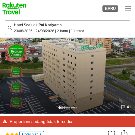
to
BARU
top
page
Hotel Sealuck Pal Koriyama
23/08/2026
-
24/08/2026
|
2 tamu
|
1 kamar
41
Properti ini sedang tidak tersedia.
Hotel bisnis