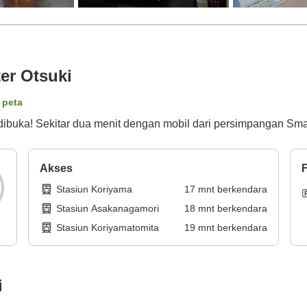
er Otsuki
 peta
buka! Sekitar dua menit dengan mobil dari persimpangan Sma
Akses
F
Stasiun Koriyama
17
mnt
berkendara
Stasiun Asakanagamori
18
mnt
berkendara
Stasiun Koriyamatomita
19
mnt
berkendara
i