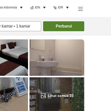
sa Indonesia
IDN
IDR
Cari kamar
r kamar
•
1
kamar
Perbarui
Lihat semua
22