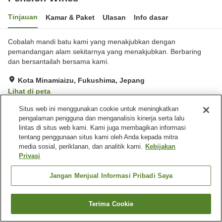
Tinjauan
Kamar & Paket
Ulasan
Info dasar
Cobalah mandi batu kami yang menakjubkan dengan
pemandangan alam sekitarnya yang menakjubkan. Berbaring
dan bersantailah bersama kami.
Kota Minamiaizu, Fukushima, Jepang
Lihat di peta
Hebat
Ulasan:
41
4.5
Situs web ini menggunakan cookie untuk meningkatkan
pengalaman pengguna dan menganalisis kinerja serta lalu
lintas di situs web kami. Kami juga membagikan informasi
Fasilitas properti
tentang penggunaan situs kami oleh Anda kepada mitra
media sosial, periklanan, dan analitik kami.
Kebijakan
Tempat parkir
Mesin penjual otomatis
Privasi
Ruang pengeringan
Pengiriman ke rumah
peralatan
Jangan Menjual Informasi Pribadi Saya
Beranda
Jepang
Fukushima
Kota Minamiaizu
Terima Cookie
Pension Wines
Cari kamar