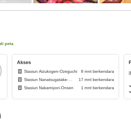
di peta
Akses
F
Stasiun Aizukogen-Ozeguchi
8
mnt
berkendara
Stasiun Nanatsugatake-
17
mnt
berkendara
Tozanguchi
Stasiun Nakamiyori-Onsen
1
mnt
berkendara
i