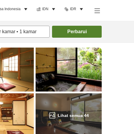
sa Indonesia
IDN
IDR
Cari kamar
r kamar
•
1
kamar
Perbarui
Lihat semua
44