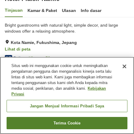
Tinjauan
Kamar & Paket
Ulasan
Info dasar
Bright guestrooms with natural light, simple decor, and large
windows offer a relaxing atmosphere.
Kota Namie, Fukushima, Jepang
Lihat di peta
Baik
Ulasan:
53
3.7
Situs web ini menggunakan cookie untuk meningkatkan
pengalaman pengguna dan menganalisis kinerja serta lalu
Fasilitas properti
lintas di situs web kami. Kami juga membagikan informasi
tentang penggunaan situs kami oleh Anda kepada mitra
Tempat parkir
Mesin penjual otomatis
media sosial, periklanan, dan analitik kami.
Kebijakan
Laundry berbayar
Pengiriman ke rumah
Privasi
Beranda
Jepang
Fukushima
Kota Namie
Jangan Menjual Informasi Pribadi Saya
Hotel Plaisir Namie
Terima Cookie
Cari kamar