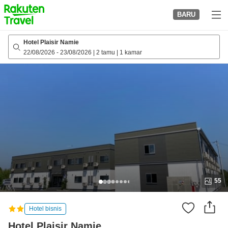
to
BARU
top
page
Hotel Plaisir Namie
22/08/2026
-
23/08/2026
|
2 tamu
|
1 kamar
55
Hotel bisnis
Hotel Plaisir Namie