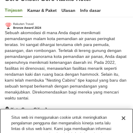
Tinjauan
Kamar & Paket
Ulasan
Info dasar
Sebuah akomodasi di mana Anda dapat menikmati
pemandangan malam kota pemandian air panas peringkat
teratas. Ini sangat dihargai terutama oleh para pemuda,
pasangan, dan rombongan. Terletak di lereng gunung dengan
pemandangan panorama kota pemandian air panas, Anda dapat
sepenuhnya menikmati ketenangan daerah ini. Pada 2022,
fasilitas ini direnovasi, menawarkan fasilitas menarik seperti
rendaman kaki dan ruang baca dengan hammock. Selain itu,
kami telah membuka "Nesting Cabins" tipe kapsul yang baru dan
sebuah tempat berkemah dengan pemandangan yang
menakjubkan. Direkomendasikan bagi mereka yang mencari
waktu santai.
Kota Gero, Gifu, Jepang
Lihat di peta
Situs web ini menggunakan cookie untuk meningkatkan
pengalaman pengguna dan menganalisis kinerja serta lalu
Hebat
Ulasan:
440
4.4
lintas di situs web kami. Kami juga membagikan informasi