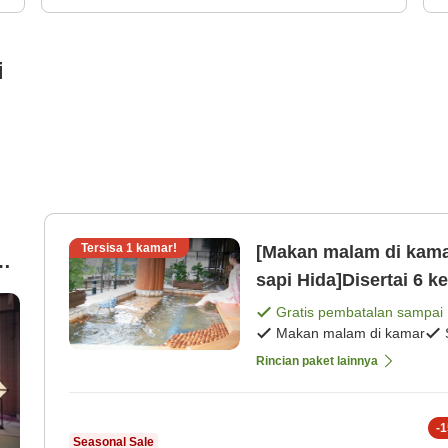
i
Tersisa
1
kamar!
[Makan malam di kama
ak
sapi Hida]Disertai 6 
Gratis pembatalan sampai
Makan malam di kamar
】
Rincian paket lainnya
-
1
Seasonal Sale