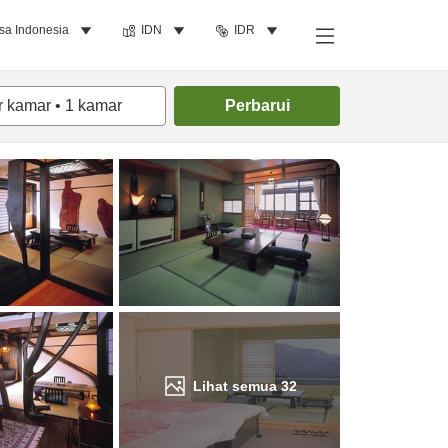
sa Indonesia
IDN
IDR
Cari kamar
r kamar
•
1
kamar
Perbarui
Lihat semua
32