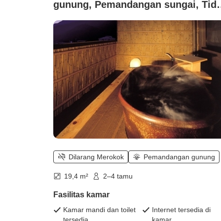
gunung, Pemandangan sungai, Tid
merokok (●Kamar tamu dengan
pemandian udara terbuka berair
panas (kamar bergaya Jepang 12
tatami), dilengkapi Wi-Fi, bebas as
rokok)
Dilarang Merokok
Pemandangan gunung
19,4 m²
2–4 tamu
Fasilitas kamar
Kamar mandi dan toilet
Internet tersedia di
tersedia
kamar