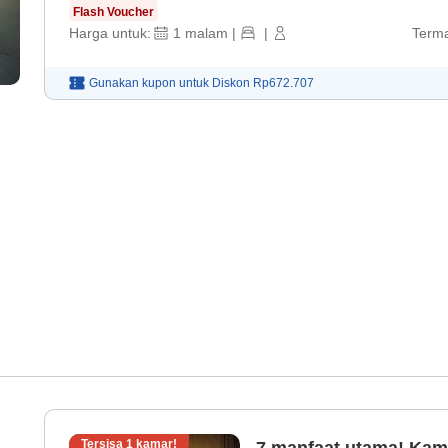
Flash Voucher
Harga untuk:
1
malam
|
|
Terma
Gunakan kupon untuk
Diskon
Rp672.707
Tersisa
1
kamar!