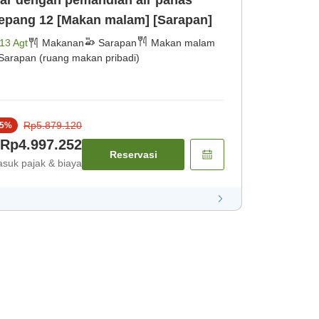
ar dengan pemandian air panas
terbuka (ruang tamu Jepang 12 [Makan malam] [Sarapan]
13 Agt
Makanan
Sarapan
Makan malam
Sarapan (ruang makan pribadi)
Rp5.879.120
5
%
Rp4.997.252
Reservasi
suk pajak & biaya