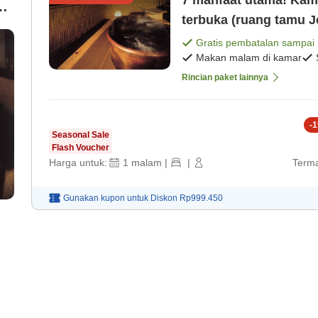
7 manfaat utama! Kam
ak
Gratis pembatalan sampai
Makan malam di kamar
Rincian paket lainnya
ap
-
1
Seasonal Sale
Flash Voucher
Harga untuk:
1
malam
|
|
Terma
Gunakan kupon untuk
Diskon
Rp999.450