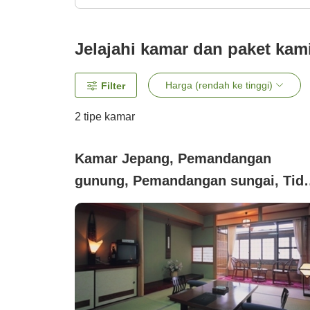
Jelajahi kamar dan paket kam
Harga (rendah ke tinggi)
Filter
2
tipe kamar
Kamar Jepang, Pemandangan
gunung, Pemandangan sungai, Tid
merokok (●Kamar standar (ruang
tatami 12 tatami atau ruang gaya
Jepang dan Barat)【Wi-Fi tersedia
【bebas asap rokok】)