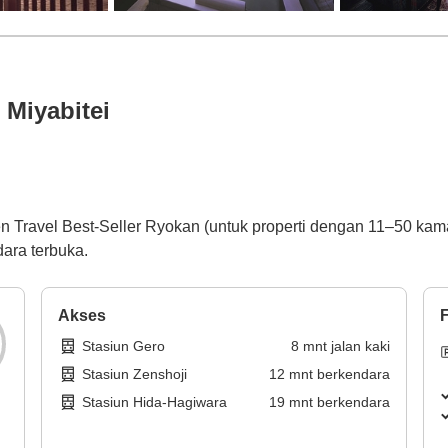
 Miyabitei
en Travel Best-Seller Ryokan (untuk properti dengan 11–50 k
ara terbuka.
Akses
F
Stasiun Gero
8
mnt
jalan kaki
Stasiun Zenshoji
12
mnt
berkendara
Stasiun Hida-Hagiwara
19
mnt
berkendara