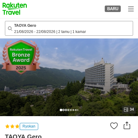
to
BARU
top
page
TAOYA Gero
21/08/2026
-
22/08/2026
|
2 tamu
|
1 kamar
34
Ryokan
TAOYA Gero