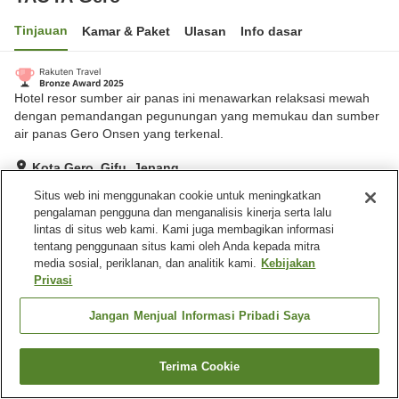
Tinjauan
Kamar & Paket
Ulasan
Info dasar
Hotel resor sumber air panas ini menawarkan relaksasi mewah
dengan pemandangan pegunungan yang memukau dan sumber
air panas Gero Onsen yang terkenal.
Kota Gero, Gifu, Jepang
Lihat di peta
Situs web ini menggunakan cookie untuk meningkatkan
pengalaman pengguna dan menganalisis kinerja serta lalu
Sangat baik
Ulasan:
966
4.1
lintas di situs web kami. Kami juga membagikan informasi
tentang penggunaan situs kami oleh Anda kepada mitra
media sosial, periklanan, dan analitik kami.
Kebijakan
Fasilitas properti
Privasi
Tempat parkir
Mesin penjual otomatis
Toko
Pemandian udara terbuka
Jangan Menjual Informasi Pribadi Saya
(air panas)
Terima Cookie
Cari kamar
Beranda
Jepang
Gifu
Kota Gero
TAOYA Gero