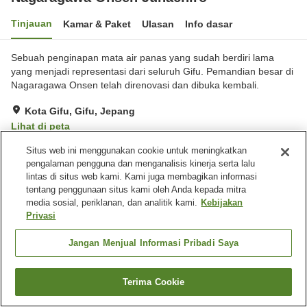
Tinjauan
Kamar & Paket
Ulasan
Info dasar
Sebuah penginapan mata air panas yang sudah berdiri lama
yang menjadi representasi dari seluruh Gifu. Pemandian besar di
Nagaragawa Onsen telah direnovasi dan dibuka kembali.
Kota Gifu, Gifu, Jepang
Lihat di peta
Luar biasa
Ulasan:
573
4.7
Situs web ini menggunakan cookie untuk meningkatkan
pengalaman pengguna dan menganalisis kinerja serta lalu
lintas di situs web kami. Kami juga membagikan informasi
Fasilitas properti
tentang penggunaan situs kami oleh Anda kepada mitra
media sosial, periklanan, dan analitik kami.
Kebijakan
Tempat parkir
Makan pribadi
Privasi
Lounge
Pojok jajan tengah malam
Jangan Menjual Informasi Pribadi Saya
Beranda
Jepang
Gifu
Kota Gifu
Nagaragawa Onsen Juhachiro
Terima Cookie
Cari kamar