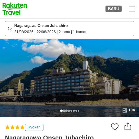
to
BARU
top
page
Nagaragawa Onsen Juhachiro
21/08/2026
-
22/08/2026
|
2 tamu
|
1 kamar
104
Ryokan
Nagaragawa Onsen Juhachiro