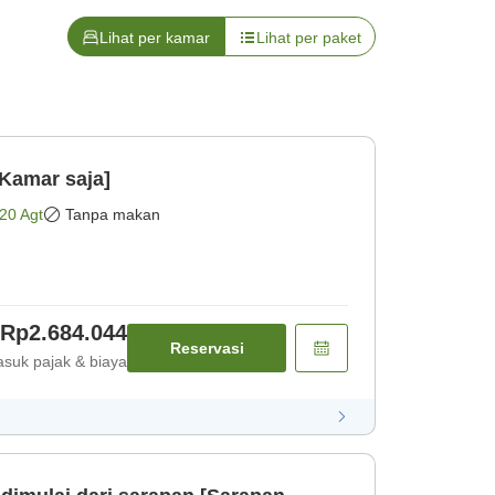
Lihat per kamar
Lihat per paket
Kamar saja]
20 Agt
Tanpa makan
Rp2.684.044
Reservasi
suk pajak & biaya