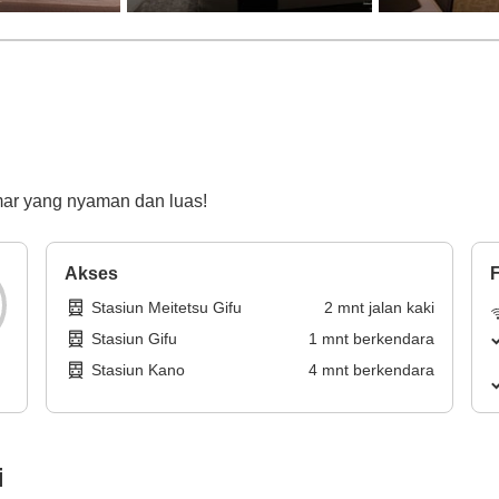
ar yang nyaman dan luas!
Akses
F
Stasiun Meitetsu Gifu
2
mnt
jalan kaki
Stasiun Gifu
1
mnt
berkendara
Stasiun Kano
4
mnt
berkendara
i