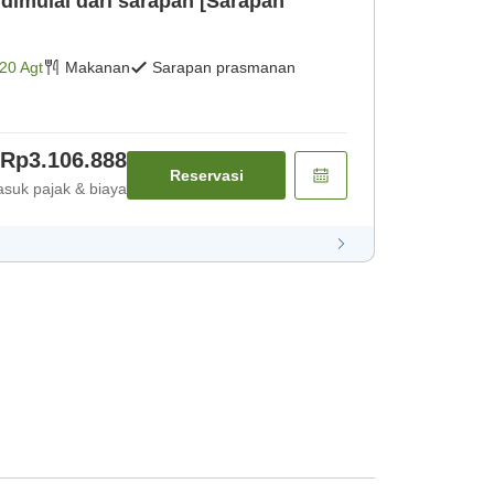
 dimulai dari sarapan [Sarapan
20 Agt
Makanan
Sarapan prasmanan
Rp3.106.888
Reservasi
suk pajak & biaya