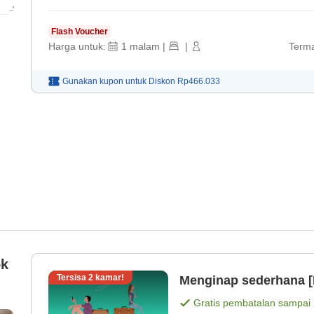
Flash Voucher
Harga untuk:
1
malam
|
|
Terma
Gunakan kupon untuk
Diskon
Rp466.033
ok
Tersisa
2
kamar!
Menginap sederhana [
Gratis pembatalan sampai