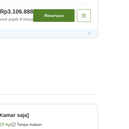
Rp3.106.888
Reservasi
suk pajak & biaya
Kamar saja]
20 Agt
Tanpa makan