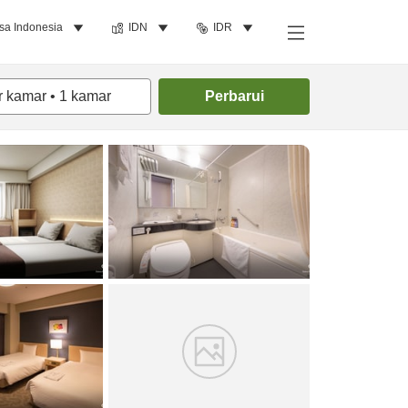
sa Indonesia
IDN
IDR
Cari kamar
r kamar
•
1
kamar
Perbarui