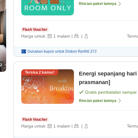
Rincian paket lainnya
Flash Voucher
Harga untuk:
1
malam
|
|
Terma
Gunakan kupon untuk
Diskon
Rp466.372
2
Tersisa
2
kamar!
Energi sepanjang hari
prasmanan]
Gratis pembatalan sampai
Rincian paket lainnya
Flash Voucher
Harga untuk:
1
malam
|
|
Terma