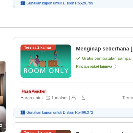
Gunakan kupon untuk
Diskon
Rp529.799
Tersisa
2
kamar!
Menginap sederhana [
Gratis pembatalan sampai
Rincian paket lainnya
Flash Voucher
Harga untuk:
1
malam
|
|
Terma
Gunakan kupon untuk
Diskon
Rp466.372
2
Tersisa
2
kamar!