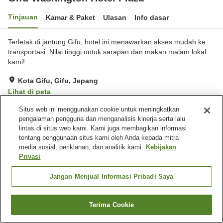
Tinjauan
Kamar & Paket
Ulasan
Info dasar
Terletak di jantung Gifu, hotel ini menawarkan akses mudah ke
transportasi. Nilai tinggi untuk sarapan dan makan malam lokal
kami!
Kota Gifu, Gifu, Jepang
Lihat di peta
Baik
Ulasan:
424
3.8
Situs web ini menggunakan cookie untuk meningkatkan
pengalaman pengguna dan menganalisis kinerja serta lalu
lintas di situs web kami. Kami juga membagikan informasi
Fasilitas properti
tentang penggunaan situs kami oleh Anda kepada mitra
media sosial, periklanan, dan analitik kami.
Kebijakan
Tempat parkir
Spa / Salon kecantikan
Privasi
Restoran
Kafe
Jangan Menjual Informasi Pribadi Saya
Beranda
Jepang
Gifu
Kota Gifu
Gifu Washington Hotel Plaza
Terima Cookie
Cari kamar