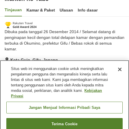
Tinjauan
Kamar & Paket
Ulasan
Info dasar
Dibuka pada tanggal 26 Desember 2014 / Selamat datang di
penginapan kecil dengan total delapan kamar dengan pemandian
terbuka di Okumino, prefektur Gifu / Bebas rokok di semua
kamar.
Kota Gujo, Gifu, Jepang
Lihat di peta
Situs web ini menggunakan cookie untuk meningkatkan
pengalaman pengguna dan menganalisis kinerja serta lalu
Hebat
Ulasan:
83
4.5
lintas di situs web kami. Kami juga membagikan informasi
tentang penggunaan situs kami oleh Anda kepada mitra
media sosial, periklanan, dan analitik kami.
Kebijakan
Fasilitas properti
Privasi
Tempat parkir
Makan pribadi
Mesin penjual otomatis
Ruang pengeringan
Jangan Menjual Informasi Pribadi Saya
peralatan
Terima Cookie
Cari kamar
Beranda
Jepang
Gifu
Kota Gujo
Manten no Yado