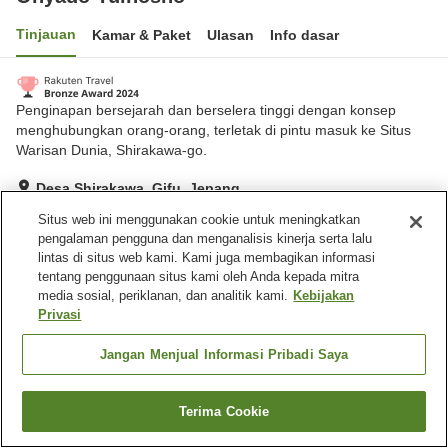
Tinjauan
Kamar & Paket
Ulasan
Info dasar
Penginapan bersejarah dan berselera tinggi dengan konsep
menghubungkan orang-orang, terletak di pintu masuk ke Situs
Warisan Dunia, Shirakawa-go.
Desa Shirakawa, Gifu, Jepang
Lihat di peta
Situs web ini menggunakan cookie untuk meningkatkan
pengalaman pengguna dan menganalisis kinerja serta lalu
Hebat
Ulasan:
579
4.5
lintas di situs web kami. Kami juga membagikan informasi
tentang penggunaan situs kami oleh Anda kepada mitra
media sosial, periklanan, dan analitik kami.
Kebijakan
Fasilitas properti
Privasi
Tempat parkir
Sauna
Restoran
Mesin penjual otomatis
Jangan Menjual Informasi Pribadi Saya
Beranda
Jepang
Gifu
Desa Shirakawa
Onyado Yuinosho
Terima Cookie
Cari kamar