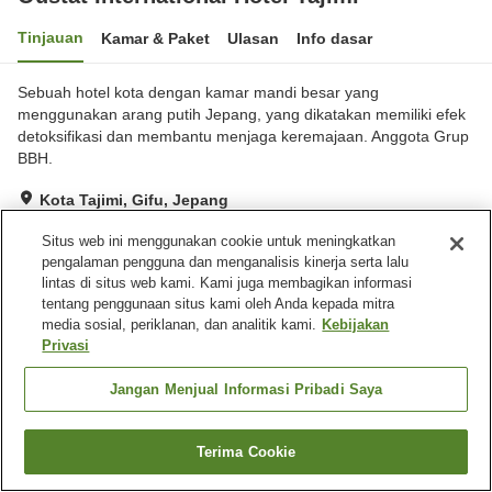
Tinjauan
Kamar & Paket
Ulasan
Info dasar
Sebuah hotel kota dengan kamar mandi besar yang
menggunakan arang putih Jepang, yang dikatakan memiliki efek
detoksifikasi dan membantu menjaga keremajaan. Anggota Grup
BBH.
Kota Tajimi, Gifu, Jepang
Lihat di peta
Situs web ini menggunakan cookie untuk meningkatkan
Baik
Ulasan:
508
3.8
pengalaman pengguna dan menganalisis kinerja serta lalu
lintas di situs web kami. Kami juga membagikan informasi
tentang penggunaan situs kami oleh Anda kepada mitra
Fasilitas properti
media sosial, periklanan, dan analitik kami.
Kebijakan
Privasi
Tempat parkir
Spa / Salon kecantikan
Restoran
Mesin penjual otomatis
Jangan Menjual Informasi Pribadi Saya
Beranda
Jepang
Gifu
Kota Tajimi
Terima Cookie
Oustat International Hotel Tajimi
Cari kamar