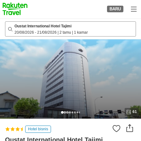
to
BARU
top
page
Oustat International Hotel Tajimi
20/08/2026
-
21/08/2026
|
2 tamu
|
1 kamar
61
Hotel bisnis
Oustat International Hotel Tajimi