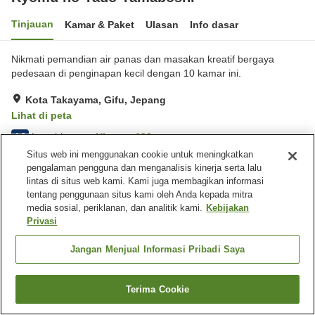
Tinjauan
Kamar & Paket
Ulasan
Info dasar
Nikmati pemandian air panas dan masakan kreatif bergaya
pedesaan di penginapan kecil dengan 10 kamar ini.
Kota Takayama, Gifu, Jepang
Lihat di peta
Luar biasa
Ulasan:
198
4.8
Situs web ini menggunakan cookie untuk meningkatkan
pengalaman pengguna dan menganalisis kinerja serta lalu
Fasilitas properti
lintas di situs web kami. Kami juga membagikan informasi
tentang penggunaan situs kami oleh Anda kepada mitra
Tempat parkir
Spa / Salon kecantikan
media sosial, periklanan, dan analitik kami.
Kebijakan
Mesin penjual otomatis
Toko
Privasi
Beranda
Jepang
Gifu
Kota Takayama
Jangan Menjual Informasi Pribadi Saya
Kyomu no Yado Yamaboshi
Terima Cookie
Cari kamar