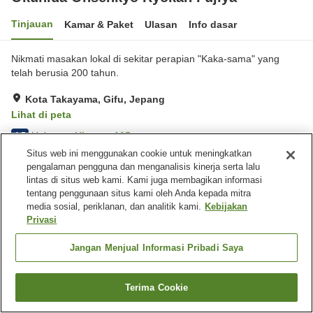
Tinjauan
Kamar & Paket
Ulasan
Info dasar
Nikmati masakan lokal di sekitar perapian "Kaka-sama" yang
telah berusia 200 tahun.
Kota Takayama, Gifu, Jepang
Lihat di peta
Hebat
Ulasan:
105
4.5
Situs web ini menggunakan cookie untuk meningkatkan
pengalaman pengguna dan menganalisis kinerja serta lalu
Fasilitas properti
lintas di situs web kami. Kami juga membagikan informasi
tentang penggunaan situs kami oleh Anda kepada mitra
Tempat parkir
Mesin penjual otomatis
media sosial, periklanan, dan analitik kami.
Kebijakan
Toko
Pemandian udara terbuka
Privasi
(air panas)
Jangan Menjual Informasi Pribadi Saya
Beranda
Jepang
Gifu
Kota Takayama
Okuhida Onsenkyo Ryokan Fujiya
Terima Cookie
Cari kamar