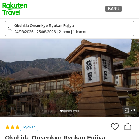
to
BARU
top
page
Okuhida Onsenkyo Ryokan Fujiya
24/08/2026
-
25/08/2026
|
2 tamu
|
1 kamar
28
Ryokan
Okuhida Onsenkyo Ryokan Fujiya