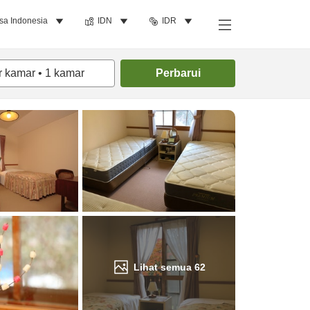
sa Indonesia
IDN
IDR
Cari kamar
r kamar
•
1
kamar
Perbarui
Lihat semua
62