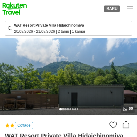
to
BARU
top
page
WAT Resort Private Villa Hidaichinomiya
20/08/2026
-
21/08/2026
|
2 tamu
|
1 kamar
60
Cottage
WAT Resort Private Villa Hidaichinomiya