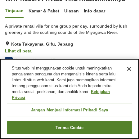
Tinjauan
Kamar & Paket
Ulasan
Info dasar
A private rental villa for one group per day, surrounded by lush
greenery and the soothing sounds of the Miyagawa River.
Kota Takayama, Gifu, Jepang
Lihat di peta
Hebat
Ulasan:
17
4.3
Situs web ini menggunakan cookie untuk meningkatkan
pengalaman pengguna dan menganalisis kinerja serta lalu
Fasilitas properti
lintas di situs web kami. Kami juga membagikan informasi
tentang penggunaan situs kami oleh Anda kepada mitra
Tempat parkir
Sauna
media sosial, periklanan, dan analitik kami.
Kebijakan
Dapur bersama
Barbekyu
Privasi
Beranda
Jepang
Gifu
Kota Takayama
Jangan Menjual Informasi Pribadi Saya
WAT Resort Private Villa Hidaichinomiya
Terima Cookie
Cari kamar