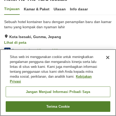
Tinjauan
Kamar & Paket
Ulasan
Info dasar
Sebuah hotel kontainer baru dengan penampilan baru dan kamar
tamu yang kompak dan nyaman lahir
Kota Isesaki, Gunma, Jepang
Lihat di peta
Sangat baik
Ulasan:
160
4.1
Situs web ini menggunakan cookie untuk meningkatkan
pengalaman pengguna dan menganalisis kinerja serta lalu
Fasilitas properti
lintas di situs web kami. Kami juga membagikan informasi
tentang penggunaan situs kami oleh Anda kepada mitra
Tempat parkir
Mesin penjual otomatis
media sosial, periklanan, dan analitik kami.
Kebijakan
Laundry berbayar
Privasi
Beranda
Jepang
Gunma
Kota Isesaki
Jangan Menjual Informasi Pribadi Saya
Hotel R9 The Yard Isesaki
Terima Cookie
Cari kamar