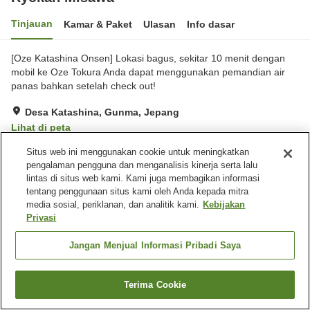
Tinjauan
Kamar & Paket
Ulasan
Info dasar
[Oze Katashina Onsen] Lokasi bagus, sekitar 10 menit dengan
mobil ke Oze Tokura Anda dapat menggunakan pemandian air
panas bahkan setelah check out!
Desa Katashina, Gunma, Jepang
Lihat di peta
Situs web ini menggunakan cookie untuk meningkatkan
Fasilitas properti
pengalaman pengguna dan menganalisis kinerja serta lalu
lintas di situs web kami. Kami juga membagikan informasi
Restoran
Mesin penjual otomatis
tentang penggunaan situs kami oleh Anda kepada mitra
Ruang rapat
Aula perjamuan
media sosial, periklanan, dan analitik kami.
Kebijakan
Privasi
Beranda
Jepang
Gunma
Desa Katashina
Ryokan Misawa
Jangan Menjual Informasi Pribadi Saya
Terima Cookie
Cari kamar