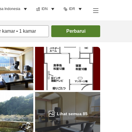
sa Indonesia
IDN
IDR
Cari kamar
r kamar
•
1
kamar
Perbarui
Lihat semua
85