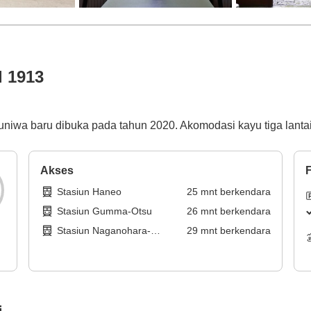
l 1913
iwa baru dibuka pada tahun 2020. Akomodasi kayu tiga lantai y
Akses
F
Stasiun Haneo
25
mnt
berkendara
Stasiun Gumma-Otsu
26
mnt
berkendara
Stasiun Naganohara-
29
mnt
berkendara
Kusatsuguchi