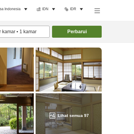
sa Indonesia
IDN
IDR
Cari kamar
r kamar
•
1
kamar
Perbarui
Lihat semua
97