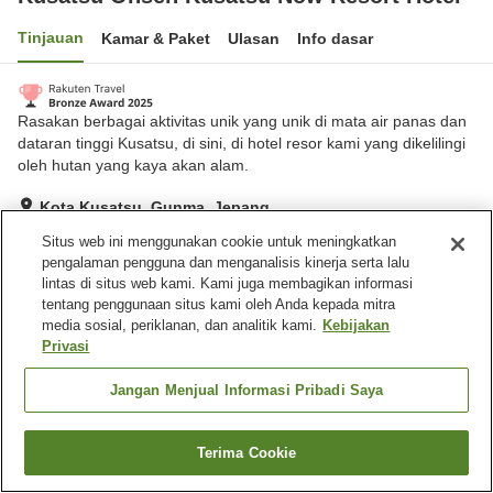
Tinjauan
Kamar & Paket
Ulasan
Info dasar
Rasakan berbagai aktivitas unik yang unik di mata air panas dan
dataran tinggi Kusatsu, di sini, di hotel resor kami yang dikelilingi
oleh hutan yang kaya akan alam.
Kota Kusatsu, Gunma, Jepang
Lihat di peta
Situs web ini menggunakan cookie untuk meningkatkan
pengalaman pengguna dan menganalisis kinerja serta lalu
Hebat
Ulasan:
1,153
4.3
lintas di situs web kami. Kami juga membagikan informasi
tentang penggunaan situs kami oleh Anda kepada mitra
media sosial, periklanan, dan analitik kami.
Kebijakan
Fasilitas properti
Privasi
Tempat parkir
Mandi jet
Sauna
Spa / Salon kecantikan
Jangan Menjual Informasi Pribadi Saya
Beranda
Jepang
Gunma
Kota Kusatsu
Terima Cookie
Cari kamar
Kusatsu Onsen Kusatsu Now Resort Hotel