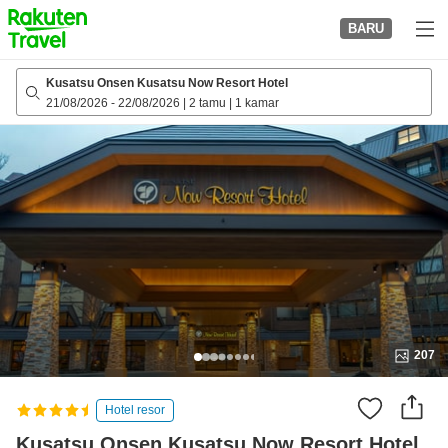
to
BARU
top
page
Kusatsu Onsen Kusatsu Now Resort Hotel
21/08/2026
-
22/08/2026
|
2 tamu
|
1 kamar
207
Hotel resor
Kusatsu Onsen Kusatsu Now Resort Hotel