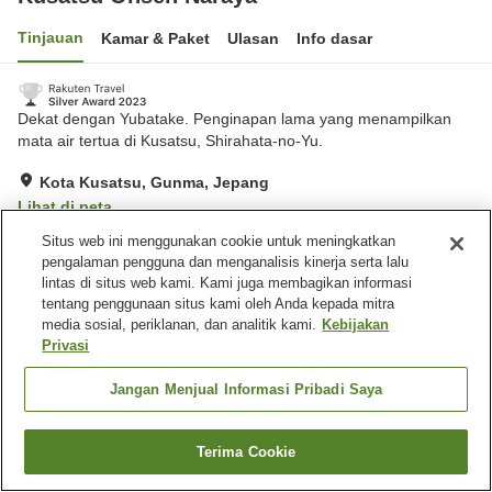
Tinjauan
Kamar & Paket
Ulasan
Info dasar
Dekat dengan Yubatake. Penginapan lama yang menampilkan
mata air tertua di Kusatsu, Shirahata-no-Yu.
Kota Kusatsu, Gunma, Jepang
Lihat di peta
Luar biasa
Ulasan:
350
4.7
Situs web ini menggunakan cookie untuk meningkatkan
pengalaman pengguna dan menganalisis kinerja serta lalu
lintas di situs web kami. Kami juga membagikan informasi
Fasilitas properti
tentang penggunaan situs kami oleh Anda kepada mitra
media sosial, periklanan, dan analitik kami.
Kebijakan
Tempat parkir
Makan pribadi
Privasi
Bar
Kafe
Jangan Menjual Informasi Pribadi Saya
Beranda
Jepang
Gunma
Kota Kusatsu
Kusatsu Onsen Naraya
Terima Cookie
Cari kamar