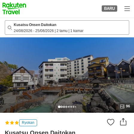
to
BARU
top
page
Kusatsu Onsen Daitokan
24/08/2026
-
25/08/2026
|
2 tamu
|
1 kamar
96
Ryokan
Kusatsu Onsen Daitokan