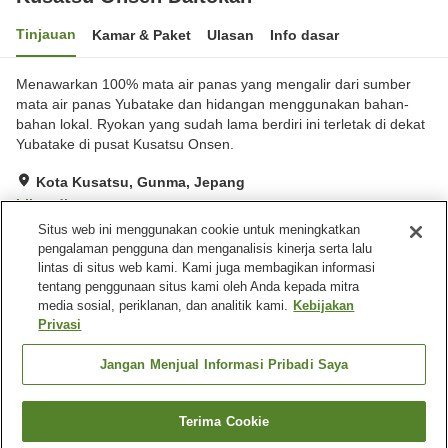
Tinjauan
Kamar & Paket
Ulasan
Info dasar
Menawarkan 100% mata air panas yang mengalir dari sumber
mata air panas Yubatake dan hidangan menggunakan bahan-
bahan lokal. Ryokan yang sudah lama berdiri ini terletak di dekat
Yubatake di pusat Kusatsu Onsen.
Kota Kusatsu, Gunma, Jepang
Lihat di peta
Situs web ini menggunakan cookie untuk meningkatkan
Sangat baik
Ulasan:
668
3.9
pengalaman pengguna dan menganalisis kinerja serta lalu
lintas di situs web kami. Kami juga membagikan informasi
tentang penggunaan situs kami oleh Anda kepada mitra
Fasilitas properti
media sosial, periklanan, dan analitik kami.
Kebijakan
Tempat parkir
Restoran
Privasi
Ramah hewan peliharaan di
Mesin penjual otomatis
dalam gedung
Jangan Menjual Informasi Pribadi Saya
Beranda
Jepang
Gunma
Kota Kusatsu
Terima Cookie
Cari kamar
Kusatsu Onsen Daitokan