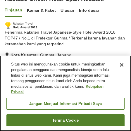
Tinjauan
Kamar & Paket
Ulasan
Info dasar
Penerima Rakuten Travel Japanese-Style Hotel Award 2018
TOP47 / No.1 di Prefektur Gunma / Terkenal karena layanan dan
keramahan kami yang terperinci
Kota Kusatsu, Gunma, Jepang
Lihat di peta
Situs web ini menggunakan cookie untuk meningkatkan
pengalaman pengguna dan menganalisis kinerja serta lalu
Sangat baik
Ulasan:
660
4.2
lintas di situs web kami. Kami juga membagikan informasi
tentang penggunaan situs kami oleh Anda kepada mitra
media sosial, periklanan, dan analitik kami.
Kebijakan
Fasilitas properti
Privasi
Tempat parkir
Sauna
Kolam renang
Restoran
Jangan Menjual Informasi Pribadi Saya
Beranda
Jepang
Gunma
Kota Kusatsu
Terima Cookie
Cari kamar
Kusatsu Onsen Hotel Spax Kusatsu