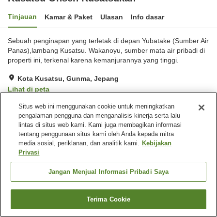
Tinjauan
Kamar & Paket
Ulasan
Info dasar
Sebuah penginapan yang terletak di depan Yubatake (Sumber Air
Panas),lambang Kusatsu. Wakanoyu, sumber mata air pribadi di
properti ini, terkenal karena kemanjurannya yang tinggi.
Kota Kusatsu, Gunma, Jepang
Lihat di peta
Luar biasa
Ulasan:
359
4.8
Situs web ini menggunakan cookie untuk meningkatkan
pengalaman pengguna dan menganalisis kinerja serta lalu
lintas di situs web kami. Kami juga membagikan informasi
Fasilitas properti
tentang penggunaan situs kami oleh Anda kepada mitra
media sosial, periklanan, dan analitik kami.
Kebijakan
Tempat parkir
Pemandian besar
Privasi
Pemandian besar (air
panas)
Jangan Menjual Informasi Pribadi Saya
Beranda
Jepang
Gunma
Kota Kusatsu
Kusatsu Onsen Kusatsukan
Terima Cookie
Cari kamar