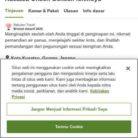
Tinjauan
Kamar & Paket
Ulasan
Info dasar
Menginaplah seolah-olah Anda tinggal di penginapan ini, nikmati
pemandian air panas, menjelajahi sekitar kota, dan lihatlah
pemandangan dari pegunungan sesuai keinginan Anda.
Kota Kusatsu, Gunma, Jepang
Lihat di peta
Situs web ini menggunakan cookie untuk meningkatkan
pengalaman pengguna dan menganalisis kinerja serta lalu
Hebat
Ulasan:
451
4.5
lintas di situs web kami. Kami juga membagikan informasi
tentang penggunaan situs kami oleh Anda kepada mitra
media sosial, periklanan, dan analitik kami.
Kebijakan
Fasilitas properti
Privasi
Bar
Toko
Laundry berbayar
Pemandian besar
Jangan Menjual Informasi Pribadi Saya
Beranda
Jepang
Gunma
Kota Kusatsu
Terima Cookie
Cari kamar
Kusatsu Onsen Gensen Ichinoyu