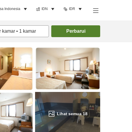
sa Indonesia
IDN
IDR
Cari kamar
r kamar
•
1
kamar
Perbarui
Lihat semua
18