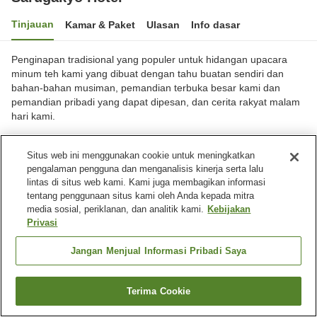
Tinjauan
Kamar & Paket
Ulasan
Info dasar
Penginapan tradisional yang populer untuk hidangan upacara
minum teh kami yang dibuat dengan tahu buatan sendiri dan
bahan-bahan musiman, pemandian terbuka besar kami dan
pemandian pribadi yang dapat dipesan, dan cerita rakyat malam
hari kami.
Kota Minakami, Gunma, Jepang
Situs web ini menggunakan cookie untuk meningkatkan
Lihat di peta
pengalaman pengguna dan menganalisis kinerja serta lalu
Hebat
Ulasan:
118
4.3
lintas di situs web kami. Kami juga membagikan informasi
tentang penggunaan situs kami oleh Anda kepada mitra
media sosial, periklanan, dan analitik kami.
Kebijakan
Fasilitas properti
Privasi
Tempat parkir
Sauna
Jangan Menjual Informasi Pribadi Saya
Spa / Salon kecantikan
Kolam renang
Terima Cookie
Cari kamar
Beranda
Jepang
Gunma
Kota Minakami
Sarugakyo Hotel