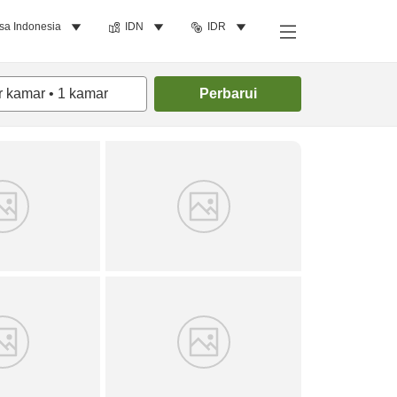
sa Indonesia
IDN
IDR
Cari kamar
r kamar
•
1
kamar
Perbarui