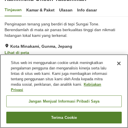
Tinjauan
Kamar & Paket
Ulasan
Info dasar
Penginapan tenang yang berdiri di tepi Sungai Tone.
Berendamlah di mata air panas berkualitas tinggi dan nikmati
hidangan lokal kami yang terkenal.
Kota Minakami, Gunma, Jepang
Lihat di peta
Hebat
Ulasan:
375
4.5
Situs web ini menggunakan cookie untuk meningkatkan
pengalaman pengguna dan menganalisis kinerja serta lalu
lintas di situs web kami. Kami juga membagikan informasi
Fasilitas properti
tentang penggunaan situs kami oleh Anda kepada mitra
media sosial, periklanan, dan analitik kami.
Kebijakan
Tempat parkir
Sauna
Privasi
Spa / Salon kecantikan
Restoran
Jangan Menjual Informasi Pribadi Saya
Beranda
Jepang
Gunma
Kota Minakami
Kamimoku Onsen Tatsumikan
Terima Cookie
Cari kamar