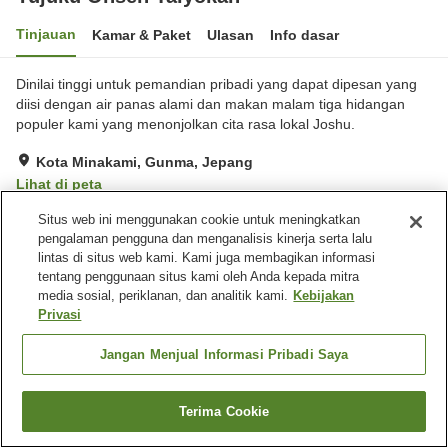
Tinjauan
Kamar & Paket
Ulasan
Info dasar
Dinilai tinggi untuk pemandian pribadi yang dapat dipesan yang
diisi dengan air panas alami dan makan malam tiga hidangan
populer kami yang menonjolkan cita rasa lokal Joshu.
Kota Minakami, Gunma, Jepang
Lihat di peta
Hebat
Ulasan:
108
4.5
Situs web ini menggunakan cookie untuk meningkatkan
pengalaman pengguna dan menganalisis kinerja serta lalu
lintas di situs web kami. Kami juga membagikan informasi
Fasilitas properti
tentang penggunaan situs kami oleh Anda kepada mitra
media sosial, periklanan, dan analitik kami.
Kebijakan
Tempat parkir
Mata air panas di dalam
Privasi
gedung
Spa / Salon kecantikan
Mesin penjual otomatis
Jangan Menjual Informasi Pribadi Saya
Beranda
Jepang
Gunma
Kota Minakami
Terima Cookie
Yujuku Onsen Taiyokan
Cari kamar