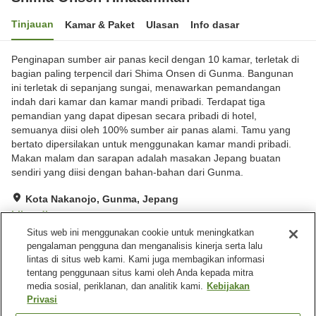
Tinjauan
Kamar & Paket
Ulasan
Info dasar
Penginapan sumber air panas kecil dengan 10 kamar, terletak di
bagian paling terpencil dari Shima Onsen di Gunma. Bangunan
ini terletak di sepanjang sungai, menawarkan pemandangan
indah dari kamar dan kamar mandi pribadi. Terdapat tiga
pemandian yang dapat dipesan secara pribadi di hotel,
semuanya diisi oleh 100% sumber air panas alami. Tamu yang
bertato dipersilakan untuk menggunakan kamar mandi pribadi.
Makan malam dan sarapan adalah masakan Jepang buatan
sendiri yang diisi dengan bahan-bahan dari Gunma.
Kota Nakanojo, Gunma, Jepang
Lihat di peta
Situs web ini menggunakan cookie untuk meningkatkan
Luar biasa
Ulasan:
100
4.8
pengalaman pengguna dan menganalisis kinerja serta lalu
lintas di situs web kami. Kami juga membagikan informasi
tentang penggunaan situs kami oleh Anda kepada mitra
Fasilitas properti
media sosial, periklanan, dan analitik kami.
Kebijakan
Wi-Fi
Mata air panas di dalam
Privasi
gedung