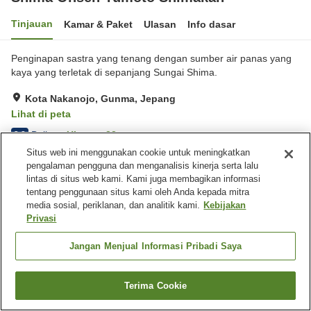
Tinjauan
Kamar & Paket
Ulasan
Info dasar
Penginapan sastra yang tenang dengan sumber air panas yang
kaya yang terletak di sepanjang Sungai Shima.
Kota Nakanojo, Gunma, Jepang
Lihat di peta
Baik
Ulasan:
33
3.8
Situs web ini menggunakan cookie untuk meningkatkan
pengalaman pengguna dan menganalisis kinerja serta lalu
Fasilitas properti
lintas di situs web kami. Kami juga membagikan informasi
tentang penggunaan situs kami oleh Anda kepada mitra
Tempat parkir
Kolam renang
media sosial, periklanan, dan analitik kami.
Kebijakan
Mesin penjual otomatis
Toko
Privasi
Beranda
Jepang
Gunma
Kota Nakanojo
Jangan Menjual Informasi Pribadi Saya
Shima Onsen Yumoto Shimakan
Terima Cookie
Cari kamar