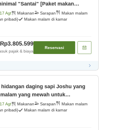
inimal "Santai" [Paket makan
nis dag [Makan malam] [Sarapan]
17 Agt
Makanan
Sarapan
Makan malam
 pribadi)
Makan malam di kamar
Rp3.805.599
Reservasi
suk pajak & biaya
n malam yang mewah untuk
akan malam u [Makan malam]
17 Agt
Makanan
Sarapan
Makan malam
 pribadi)
Makan malam di kamar