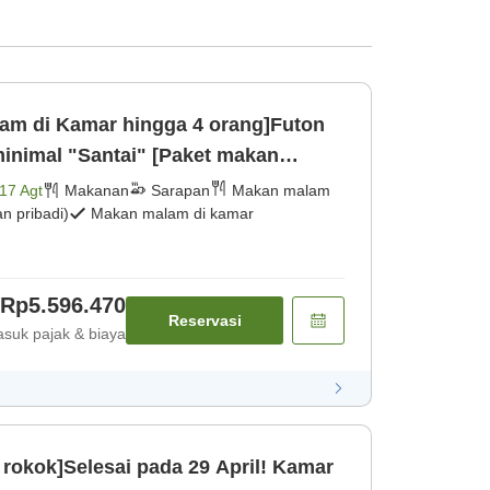
am di Kamar hingga 4 orang]Futon
inimal "Santai" [Paket makan
nis dag [Makan malam] [Sarapan]
17 Agt
Makanan
Sarapan
Makan malam
 pribadi)
Makan malam di kamar
Rp5.596.470
Reservasi
suk pajak & biaya
rokok]Selesai pada 29 April! Kamar