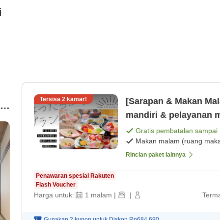
i
Tersisa
2
kamar!
[Sarapan & Makan Mal
k】
mandiri & pelayanan m
malam dengan tiga je
Gratis pembatalan sampai
Makan malam (ruang makan
Rincian paket lainnya
Penawaran spesial Rakuten
Flash Voucher
Harga untuk:
1
malam
|
|
Terma
Gunakan 2 kupon untuk
Diskon
Rp684.690