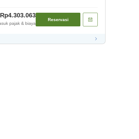
Rp4.303.063
Reservasi
suk pajak & biaya