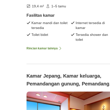
19,4 m²
1–5 tamu
Fasilitas kamar
Kamar mandi dan toilet
Internet tersedia di
tersedia
kamar
Toilet bidet
Tersedia shower dan
toilet
Rincian kamar lainnya
Kamar Jepang, Kamar keluarga,
Pemandangan gunung, Pemandang
kehidupan malam, Tidak merokok
(Kamar tamu dengan pemandangan
diperbarui di lantai 5)