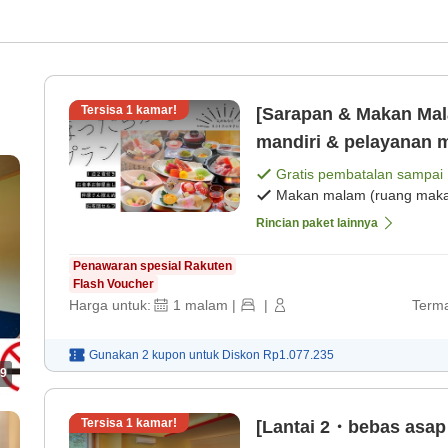
Tersisa
1
kamar!
[Sarapan & Makan Mal
mandiri & pelayanan m
malam dengan tiga je
Gratis pembatalan sampai
Makan malam (ruang makan
Rincian paket lainnya
Penawaran spesial Rakuten
Flash Voucher
Harga untuk:
1
malam
|
|
Terma
Gunakan 2 kupon untuk
Diskon
Rp1.077.235
9
Tersisa
1
kamar!
[Lantai 2・bebas asap 