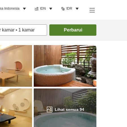
sa Indonesia
IDN
IDR
Cari kamar
r kamar
•
1
kamar
Perbarui
Lihat semua
94