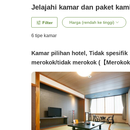
Jelajahi kamar dan paket kam
Harga (rendah ke tinggi)
Filter
6
tipe kamar
Kamar pilihan hotel, Tidak spesifik
merokok/tidak merokok (【Meroko
Kamar bergaya Jepang, penataan
sesuai (dengan toilet/tanpa kamar
mandi). Jika tidak merokok, harap
cantumkan di kolom catatan.)