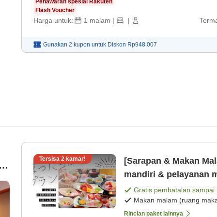
Penawaran spesial Rakuten
Flash Voucher
Harga untuk:
1
malam
|
|
Terma
Gunakan 2 kupon untuk
Diskon
Rp948.007
Tersisa
2
kamar!
[Sarapan & Makan Mal
an
mandiri & pelayanan m
malam dengan tiga je
Gratis pembatalan sampai
Makan malam (ruang makan
Rincian paket lainnya