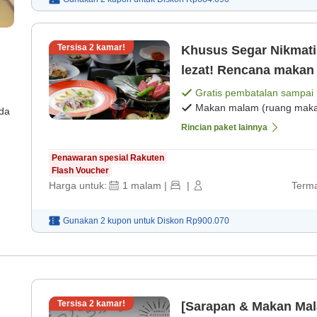
Tersisa
2
kamar!
Khusus Segar Nikmati hidangan daging sapi Joshu yang
lezat! Rencana maka
memanjakan selera[M
Gratis pembatalan sampai
Makan malam (ruang makan
[Sarapan]
ada
Rincian paket lainnya
Penawaran spesial Rakuten
Flash Voucher
Harga untuk:
1
malam
|
|
Terma
Gunakan 2 kupon untuk
Diskon
Rp900.070
Tersisa
2
kamar!
[Sarapan & Makan Mal