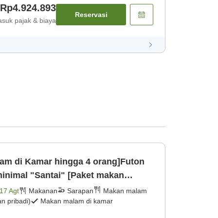
Rp4.924.893
Reservasi
suk pajak & biaya
am di Kamar hingga 4 orang]Futon
inimal "Santai" [Paket makan
nis dag [Makan malam] [Sarapan]
17 Agt
Makanan
Sarapan
Makan malam
 pribadi)
Makan malam di kamar