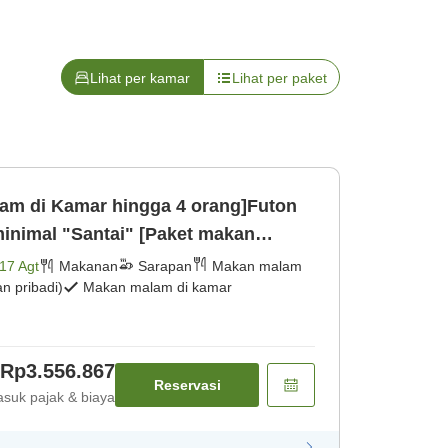
Lihat per kamar
Lihat per paket
am di Kamar hingga 4 orang]Futon
inimal "Santai" [Paket makan
nis dag [Makan malam] [Sarapan]
17 Agt
Makanan
Sarapan
Makan malam
 pribadi)
Makan malam di kamar
Rp3.556.867
Reservasi
suk pajak & biaya