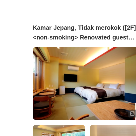
Kamar Jepang, Tidak merokok ([2F]
<non-smoking> Renovated guest
room with hot spring 'Akane' 12
tatami / Roadside)