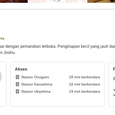
eta
mar dengan pemandian terbuka. Penginapan kecil yang jauh dari
n Joshu.
Akses
F
Stasiun Onogami
18
mnt
berkendara
Stasiun Kanashima
18
mnt
berkendara
Stasiun Ubashima
19
mnt
berkendara