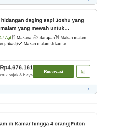
n malam yang mewah untuk
akan malam u [Makan malam]
17 Agt
Makanan
Sarapan
Makan malam
 pribadi)
Makan malam di kamar
Rp4.676.161
Reservasi
suk pajak & biaya
am di Kamar hingga 4 orang]Futon