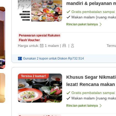
mandiri & pelayanan m
malam dengan tiga je
Gratis pembatalan sampai
Makan malam (ruang makan
Rincian paket lainnya
Penawaran spesial Rakuten
Flash Voucher
Harga untuk:
1
malam
|
|
Terma
Gunakan 2 kupon untuk
Diskon
Rp732.514
4
Tersisa
2
kamar!
Khusus Segar Nikmati hidangan daging sapi Joshu yang
lezat! Rencana maka
memanjakan selera[M
Gratis pembatalan sampai
Makan malam (ruang makan
[Sarapan]
Rincian paket lainnya