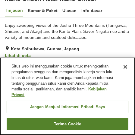
Tinjauan
Kamar & Paket
Ulasan
Info dasar
Enjoy sweeping views of the Joshu Three Mountains (Tanigawa,
Shirane, and Akagi) and the Kanto Plain. Savor Niigata rice and a
variety of mountain and seafood delicacies.
Kota Shibukawa, Gunma, Jepang
Lihat di peta
Baik
Ulasan:
79
3.5
Situs web ini menggunakan cookie untuk meningkatkan
pengalaman pengguna dan menganalisis kinerja serta lalu
lintas di situs web kami. Kami juga membagikan informasi
Fasilitas properti
tentang penggunaan situs kami oleh Anda kepada mitra
media sosial, periklanan, dan analitik kami.
Kebijakan
Tempat parkir
Spa / Salon kecantikan
Privasi
Restoran
Lounge
Jangan Menjual Informasi Pribadi Saya
Beranda
Jepang
Gunma
Kota Shibukawa
Ikaho Onsen Hotel Ikaho Ginsui
Terima Cookie
Cari kamar