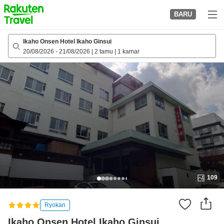
to
BARU
top
page
Ikaho Onsen Hotel Ikaho Ginsui
20/08/2026
-
21/08/2026
|
2 tamu
|
1 kamar
109
Ryokan
Ikaho Onsen Hotel Ikaho Ginsui