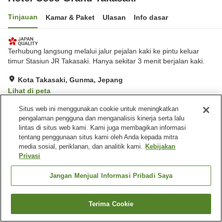
Tinjauan
Kamar & Paket
Ulasan
Info dasar
Terhubung langsung melalui jalur pejalan kaki ke pintu keluar
timur Stasiun JR Takasaki. Hanya sekitar 3 menit berjalan kaki.
Kota Takasaki, Gunma, Jepang
Lihat di peta
Hebat
Ulasan:
258
4.6
Situs web ini menggunakan cookie untuk meningkatkan
pengalaman pengguna dan menganalisis kinerja serta lalu
lintas di situs web kami. Kami juga membagikan informasi
Fasilitas properti
tentang penggunaan situs kami oleh Anda kepada mitra
media sosial, periklanan, dan analitik kami.
Kebijakan
Sauna
Spa / Salon kecantikan
Privasi
Restoran
Mesin penjual otomatis
Jangan Menjual Informasi Pribadi Saya
Beranda
Jepang
Gunma
Kota Takasaki
Hotel Coco Grand Takasaki
Terima Cookie
Cari kamar