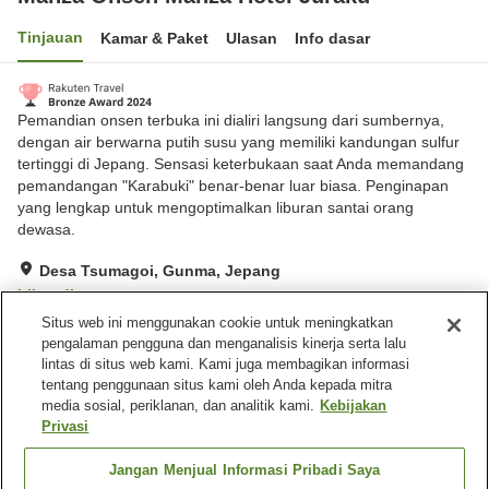
Tinjauan
Kamar & Paket
Ulasan
Info dasar
Pemandian onsen terbuka ini dialiri langsung dari sumbernya,
dengan air berwarna putih susu yang memiliki kandungan sulfur
tertinggi di Jepang. Sensasi keterbukaan saat Anda memandang
pemandangan "Karabuki" benar-benar luar biasa. Penginapan
yang lengkap untuk mengoptimalkan liburan santai orang
dewasa.
Desa Tsumagoi, Gunma, Jepang
Lihat di peta
Situs web ini menggunakan cookie untuk meningkatkan
Hebat
Ulasan:
947
4.4
pengalaman pengguna dan menganalisis kinerja serta lalu
lintas di situs web kami. Kami juga membagikan informasi
tentang penggunaan situs kami oleh Anda kepada mitra
Fasilitas properti
media sosial, periklanan, dan analitik kami.
Kebijakan
Wi-Fi
Toko
Privasi
Ruang pengeringan
Parkir gratis
peralatan
Jangan Menjual Informasi Pribadi Saya