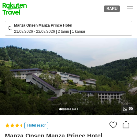
to
BARU
top
page
Manza Onsen Manza Prince Hotel
21/08/2026
-
22/08/2026
|
2 tamu
|
1 kamar
65
Hotel resor
Manza Onsen Manza Prince Hotel