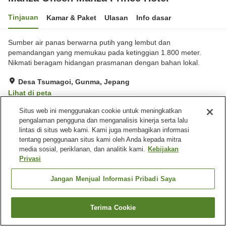
Tinjauan
Kamar & Paket
Ulasan
Info dasar
Sumber air panas berwarna putih yang lembut dan
pemandangan yang memukau pada ketinggian 1.800 meter.
Nikmati beragam hidangan prasmanan dengan bahan lokal.
Desa Tsumagoi, Gunma, Jepang
Lihat di peta
Sangat baik
Ulasan:
762
3.9
Situs web ini menggunakan cookie untuk meningkatkan
pengalaman pengguna dan menganalisis kinerja serta lalu
lintas di situs web kami. Kami juga membagikan informasi
Fasilitas properti
tentang penggunaan situs kami oleh Anda kepada mitra
media sosial, periklanan, dan analitik kami.
Kebijakan
Wi-Fi
Kafe
Privasi
Mesin penjual otomatis
Penyedia air
Jangan Menjual Informasi Pribadi Saya
Beranda
Jepang
Gunma
Desa Tsumagoi
Manza Onsen Manza Prince Hotel
Terima Cookie
Cari kamar