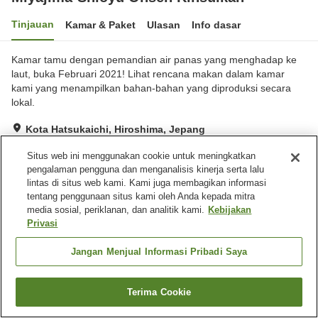
Tinjauan
Kamar & Paket
Ulasan
Info dasar
Kamar tamu dengan pemandian air panas yang menghadap ke
laut, buka Februari 2021! Lihat rencana makan dalam kamar
kami yang menampilkan bahan-bahan yang diproduksi secara
lokal.
Kota Hatsukaichi, Hiroshima, Jepang
Lihat di peta
Situs web ini menggunakan cookie untuk meningkatkan
Luar biasa
Ulasan:
224
4.7
pengalaman pengguna dan menganalisis kinerja serta lalu
lintas di situs web kami. Kami juga membagikan informasi
tentang penggunaan situs kami oleh Anda kepada mitra
Fasilitas properti
media sosial, periklanan, dan analitik kami.
Kebijakan
Privasi
Tempat parkir
Restoran
Makan pribadi
Lounge
Jangan Menjual Informasi Pribadi Saya
Beranda
Jepang
Hiroshima
Kota Hatsukaichi
Terima Cookie
Miyajima-Shioyu Onsen Kinsuikan
Cari kamar